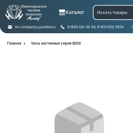
Каталог
nn-company@yandex.ru
8 (831) 414-35-54; 8 903 602 3554
Главная
Часы настенные серия B216