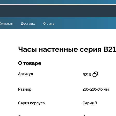
Контакты
Доставка
Оплата
Часы настенные серия B2
О товаре
Артикул
B216
Размер
285х285х45 мм
Серия корпуса
Серия B