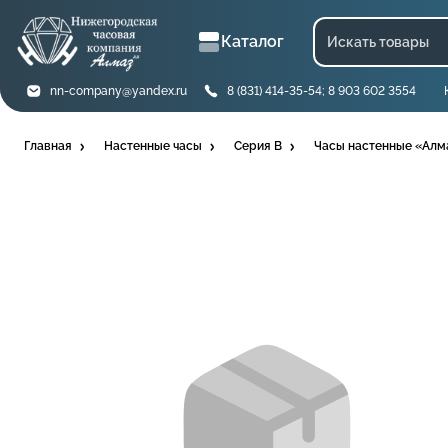
Каталог
nn-company@yandex.ru
8 (831) 414-35-54; 8 903 602 3554
Главная
Настенные часы
Серия B
Часы настенные «Алм