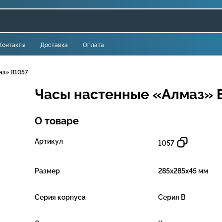
Контакты
Доставка
Оплата
аз» В1057
Часы настенные «Алмаз» 
О товаре
Артикул
1057
Размер
285х285х45 мм
Серия корпуса
Серия B