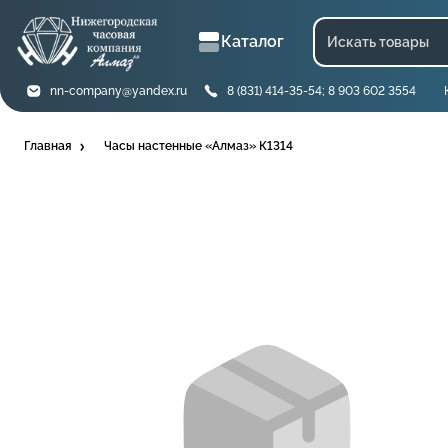
Каталог
nn-company@yandex.ru
8 (831) 414-35-54; 8 903 602 3554
Главная
Часы настенные «Алмаз» К1314